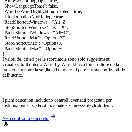
"AutoSwitchLanguage"
:
true
,
"ShowLanguageToast"
:
false
,
"WordByWordHighlightingEnabled"
:
true
,
"HideDonationAndRating"
:
true
,
"ReadShortcutWindows"
:
"Alt+Z"
,
"StopShortcutWindows"
:
"Alt+X"
,
"PauseShortcutWindows"
:
"Alt+C"
,
"ReadShortcutMac"
:
"Option+Z"
,
"StopShortcutMac"
:
"Option+X"
,
"PauseShortcutMac"
:
"Option+C"
}
I valori dei criteri per le scorciatoie sono solo suggerimenti
visualizzati. Il criterio Word-by-Word blocca l’interruttore della
funzione, mentre la soglia del numero di parole resta configurabile
dall’utente.
I piani education includono controlli avanzati progettati per
distribuzioni su scala istituzionale e sicurezza degli studenti.
arrow_forward
Vedi confronto completo
settings_voice