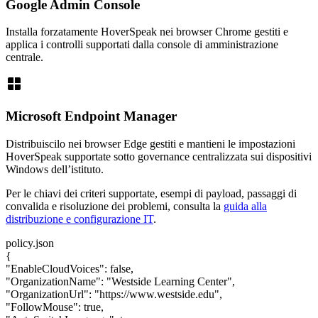
Google Admin Console
Installa forzatamente HoverSpeak nei browser Chrome gestiti e
applica i controlli supportati dalla console di amministrazione
centrale.
window
Microsoft Endpoint Manager
Distribuiscilo nei browser Edge gestiti e mantieni le impostazioni
HoverSpeak supportate sotto governance centralizzata sui dispositivi
Windows dell’istituto.
Per le chiavi dei criteri supportate, esempi di payload, passaggi di
convalida e risoluzione dei problemi, consulta la
guida alla
distribuzione e configurazione IT
.
policy.json
{
"EnableCloudVoices"
:
false
,
"OrganizationName"
:
"Westside Learning Center"
,
"OrganizationUrl"
:
"https://www.westside.edu"
,
"FollowMouse"
:
true
,