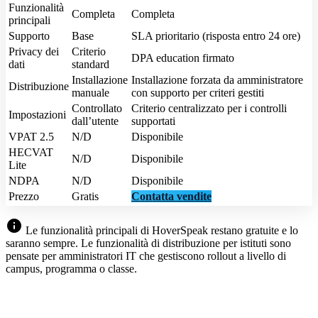
Funzionalità
Completa
Completa
principali
Supporto
Base
SLA prioritario (risposta entro 24 ore)
Privacy dei
Criterio
DPA education firmato
dati
standard
Installazione
Installazione forzata da amministratore
Distribuzione
manuale
con supporto per criteri gestiti
Controllato
Criterio centralizzato per i controlli
Impostazioni
dall’utente
supportati
VPAT 2.5
N/D
Disponibile
HECVAT
N/D
Disponibile
Lite
NDPA
N/D
Disponibile
Prezzo
Gratis
Contatta vendite
info
Le funzionalità principali di HoverSpeak restano gratuite e lo
saranno sempre. Le funzionalità di distribuzione per istituti sono
pensate per amministratori IT che gestiscono rollout a livello di
campus, programma o classe.