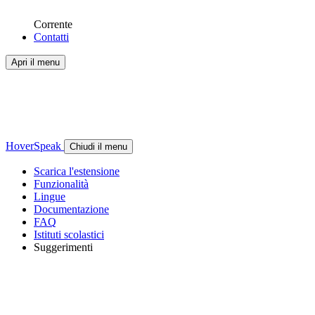
Corrente
Contatti
Apri il menu
HoverSpeak
Chiudi il menu
Scarica l'estensione
Funzionalità
Lingue
Documentazione
FAQ
Istituti scolastici
Suggerimenti