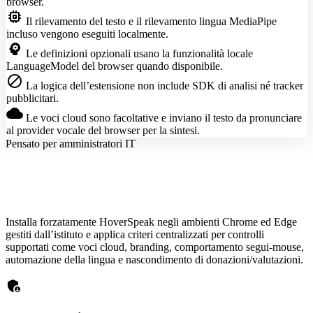
browser.
memory
Il rilevamento del testo e il rilevamento lingua MediaPipe
incluso vengono eseguiti localmente.
psychology
Le definizioni opzionali usano la funzionalità locale
LanguageModel del browser quando disponibile.
block
La logica dell’estensione non include SDK di analisi né tracker
pubblicitari.
cloud
Le voci cloud sono facoltative e inviano il testo da pronunciare
al provider vocale del browser per la sintesi.
Pensato per amministratori IT
Installa forzatamente HoverSpeak negli ambienti Chrome ed Edge
gestiti dall’istituto e applica criteri centralizzati per controlli
supportati come voci cloud, branding, comportamento segui-mouse,
automazione della lingua e nascondimento di donazioni/valutazioni.
admin_panel_settings