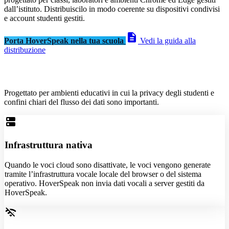
dall’istituto. Distribuiscilo in modo coerente su dispositivi condivisi
e account studenti gestiti.
description
Porta HoverSpeak nella tua scuola
Vedi la guida alla
distribuzione
Progettato per ambienti educativi in cui la privacy degli studenti e
confini chiari del flusso dei dati sono importanti.
dns
Infrastruttura nativa
Quando le voci cloud sono disattivate, le voci vengono generate
tramite l’infrastruttura vocale locale del browser o del sistema
operativo. HoverSpeak non invia dati vocali a server gestiti da
HoverSpeak.
wifi_off