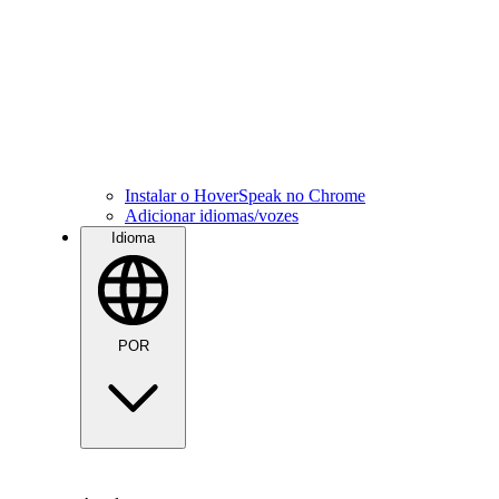
Instalar o HoverSpeak no Chrome
Adicionar idiomas/vozes
Idioma
POR