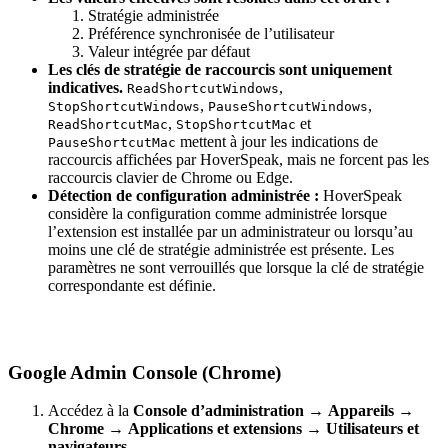
Stratégie administrée
Préférence synchronisée de l’utilisateur
Valeur intégrée par défaut
Les clés de stratégie de raccourcis sont uniquement
indicatives.
,
ReadShortcutWindows
,
,
StopShortcutWindows
PauseShortcutWindows
,
et
ReadShortcutMac
StopShortcutMac
mettent à jour les indications de
PauseShortcutMac
raccourcis affichées par HoverSpeak, mais ne forcent pas les
raccourcis clavier de Chrome ou Edge.
Détection de configuration administrée :
HoverSpeak
considère la configuration comme administrée lorsque
l’extension est installée par un administrateur ou lorsqu’au
moins une clé de stratégie administrée est présente. Les
paramètres ne sont verrouillés que lorsque la clé de stratégie
correspondante est définie.
Google Admin Console (Chrome)
Accédez à la
Console d’administration
→
Appareils
→
Chrome
→
Applications et extensions
→
Utilisateurs et
navigateurs
.