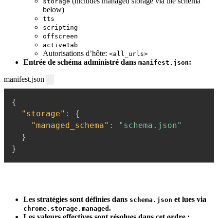
(includes managed storage via the schema
storage
below)
tts
scripting
offscreen
activeTab
Autorisations d’hôte:
<all_urls>
Entrée de schéma administré dans
:
manifest.json
manifest.json
{
"storage"
:
{
"managed_schema"
:
"schema.json"
}
}
Les stratégies sont définies dans
et lues via
schema.json
.
chrome.storage.managed
Les valeurs effectives sont résolues dans cet ordre :