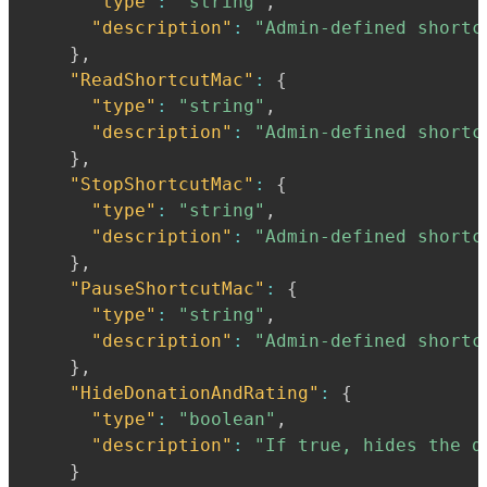
"type"
:
"string"
,
"description"
:
"Admin-defined shortc
}
,
"ReadShortcutMac"
:
{
"type"
:
"string"
,
"description"
:
"Admin-defined shortc
}
,
"StopShortcutMac"
:
{
"type"
:
"string"
,
"description"
:
"Admin-defined shortc
}
,
"PauseShortcutMac"
:
{
"type"
:
"string"
,
"description"
:
"Admin-defined shortc
}
,
"HideDonationAndRating"
:
{
"type"
:
"boolean"
,
"description"
:
"If true, hides the d
}