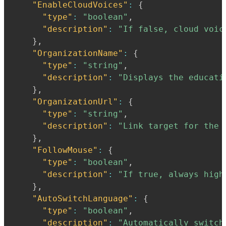
"EnableCloudVoices"
:
{
"type"
:
"boolean"
,
"description"
:
"If false, cloud voic
}
,
"OrganizationName"
:
{
"type"
:
"string"
,
"description"
:
"Displays the educati
}
,
"OrganizationUrl"
:
{
"type"
:
"string"
,
"description"
:
"Link target for the 
}
,
"FollowMouse"
:
{
"type"
:
"boolean"
,
"description"
:
"If true, always high
}
,
"AutoSwitchLanguage"
:
{
"type"
:
"boolean"
,
"description"
:
"Automatically switch