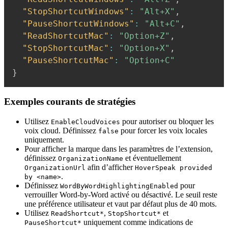
"StopShortcutWindows"
:
"Alt+X"
,
"PauseShortcutWindows"
:
"Alt+C"
,
"ReadShortcutMac"
:
"Option+Z"
,
"StopShortcutMac"
:
"Option+X"
,
"PauseShortcutMac"
:
"Option+C"
}
Exemples courants de stratégies
Utilisez
pour autoriser ou bloquer les
EnableCloudVoices
voix cloud. Définissez
pour forcer les voix locales
false
uniquement.
Pour afficher la marque dans les paramètres de l’extension,
définissez
et éventuellement
OrganizationName
afin d’afficher
OrganizationUrl
HoverSpeak provided
.
by <name>
Définissez
pour
WordByWordHighlightingEnabled
verrouiller Word-by-Word activé ou désactivé. Le seuil reste
une préférence utilisateur et vaut par défaut plus de 40 mots.
Utilisez
,
et
ReadShortcut*
StopShortcut*
uniquement comme indications de
PauseShortcut*