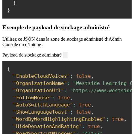
}
}
Exemple de payload de stockage administré
Utilisez ce JSON dans la zone de stockage administré d’Admin
Console ou d’Intune :
Payload de stockage administré
{
"EnableCloudVoices"
:
false
,
"OrganizationName"
:
"Westside Learning C
"OrganizationUrl"
:
"https://www.westside
"FollowMouse"
:
true
,
"AutoSwitchLanguage"
:
true
,
"ShowLanguageToast"
:
false
,
"WordByWordHighlightingEnabled"
:
true
,
"HideDonationAndRating"
:
true
,
"ReadShortcutWindows"
:
"Alt+Z"
,