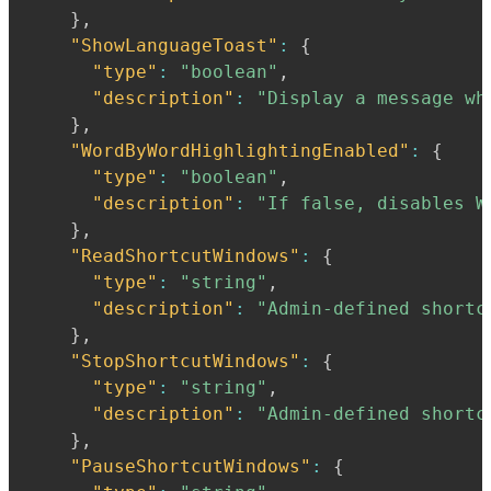
}
,
"ShowLanguageToast"
:
{
"type"
:
"boolean"
,
"description"
:
"Display a message wh
}
,
"WordByWordHighlightingEnabled"
:
{
"type"
:
"boolean"
,
"description"
:
"If false, disables W
}
,
"ReadShortcutWindows"
:
{
"type"
:
"string"
,
"description"
:
"Admin-defined shortc
}
,
"StopShortcutWindows"
:
{
"type"
:
"string"
,
"description"
:
"Admin-defined shortc
}
,
"PauseShortcutWindows"
:
{