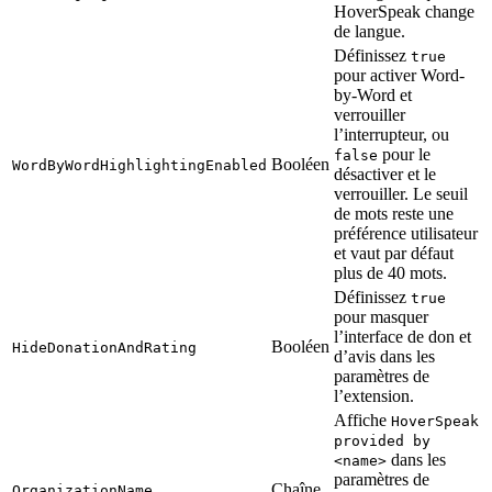
HoverSpeak change
de langue.
Définissez
true
pour activer Word-
by-Word et
verrouiller
l’interrupteur, ou
pour le
false
Booléen
WordByWordHighlightingEnabled
désactiver et le
verrouiller. Le seuil
de mots reste une
préférence utilisateur
et vaut par défaut
plus de 40 mots.
Définissez
true
pour masquer
l’interface de don et
Booléen
HideDonationAndRating
d’avis dans les
paramètres de
l’extension.
Affiche
HoverSpeak
provided by
dans les
<name>
paramètres de
Chaîne
OrganizationName