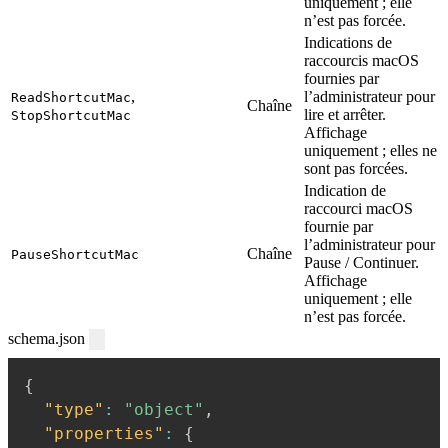
uniquement ; elle
n’est pas forcée.
Indications de
raccourcis macOS
fournies par
,
l’administrateur pour
ReadShortcutMac
Chaîne
lire et arrêter.
StopShortcutMac
Affichage
uniquement ; elles ne
sont pas forcées.
Indication de
raccourci macOS
fournie par
l’administrateur pour
Chaîne
PauseShortcutMac
Pause / Continuer.
Affichage
uniquement ; elle
n’est pas forcée.
schema.json
{
"type"
:
"object"
,
"properties"
:
{