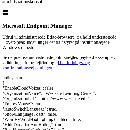
administrationskonsol.
window
Microsoft Endpoint Manager
Udrul til administrerede Edge-browsere, og hold understøttede
HoverSpeak-indstillinger centralt styret på institutionsejede
Windows-enheder.
Se de præcise understøttede politiknøgler, payload-eksempler,
valideringstrin og fejlfinding i
IT-udrulnings- og
konfigurationsvejledningen
.
policy.json
{
"EnableCloudVoices"
:
false
,
"OrganizationName"
:
"Westside Learning Center"
,
"OrganizationUrl"
:
"https://www.westside.edu"
,
"FollowMouse"
:
true
,
"AutoSwitchLanguage"
:
true
,
"ShowLanguageToast"
:
false
,
"WordByWordHighlightingEnabled"
:
true
,
"HideDonationAndRating"
:
true
,
"ReadShortcutWindows"
:
"Alt+Z"
,