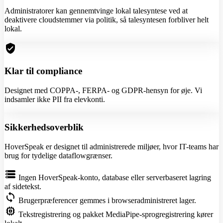
Administratorer kan gennemtvinge lokal talesyntese ved at
deaktivere cloudstemmer via politik, så talesyntesen forbliver helt
lokal.
verified_user
Klar til compliance
Designet med COPPA-, FERPA- og GDPR-hensyn for øje. Vi
indsamler ikke PII fra elevkonti.
Sikkerhedsoverblik
HoverSpeak er designet til administrerede miljøer, hvor IT-teams har
brug for tydelige dataflowgrænser.
storage
Ingen HoverSpeak-konto, database eller serverbaseret lagring
af sidetekst.
sync
Brugerpræferencer gemmes i browseradministreret lager.
memory
Tekstregistrering og pakket MediaPipe-sprogregistrering kører