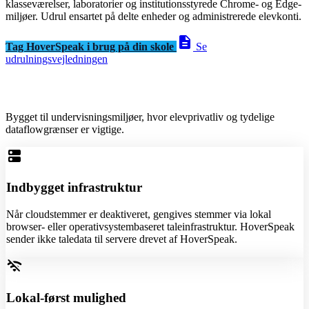
klasseværelser, laboratorier og institutionsstyrede Chrome- og Edge-
miljøer. Udrul ensartet på delte enheder og administrerede elevkonti.
description
Tag HoverSpeak i brug på din skole
Se
udrulningsvejledningen
Bygget til undervisningsmiljøer, hvor elevprivatliv og tydelige
dataflowgrænser er vigtige.
dns
Indbygget infrastruktur
Når cloudstemmer er deaktiveret, gengives stemmer via lokal
browser- eller operativsystembaseret taleinfrastruktur. HoverSpeak
sender ikke taledata til servere drevet af HoverSpeak.
wifi_off
Lokal-først mulighed