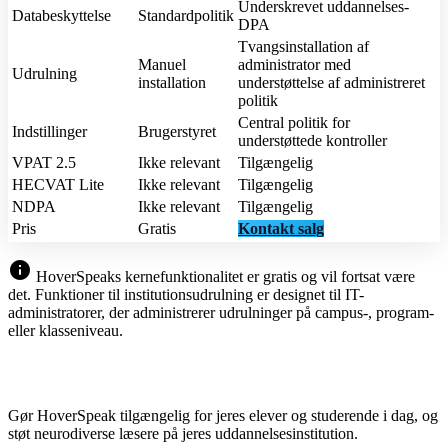
Underskrevet uddannelses-
Databeskyttelse
Standardpolitik
DPA
Tvangsinstallation af
Manuel
administrator med
Udrulning
installation
understøttelse af administreret
politik
Central politik for
Indstillinger
Brugerstyret
understøttede kontroller
VPAT 2.5
Ikke relevant
Tilgængelig
HECVAT Lite
Ikke relevant
Tilgængelig
NDPA
Ikke relevant
Tilgængelig
Pris
Gratis
Kontakt salg
info
HoverSpeaks kernefunktionalitet er gratis og vil fortsat være
det. Funktioner til institutionsudrulning er designet til IT-
administratorer, der administrerer udrulninger på campus-, program-
eller klasseniveau.
Gør HoverSpeak tilgængelig for jeres elever og studerende i dag, og
støt neurodiverse læsere på jeres uddannelsesinstitution.