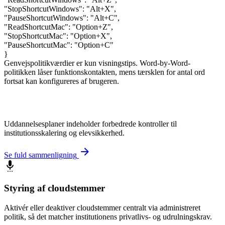
"StopShortcutWindows"
:
"Alt+X"
,
"PauseShortcutWindows"
:
"Alt+C"
,
"ReadShortcutMac"
:
"Option+Z"
,
"StopShortcutMac"
:
"Option+X"
,
"PauseShortcutMac"
:
"Option+C"
}
Genvejspolitikværdier er kun visningstips. Word-by-Word-
politikken låser funktionskontakten, mens tærsklen for antal ord
fortsat kan konfigureres af brugeren.
Uddannelsesplaner indeholder forbedrede kontroller til
institutionsskalering og elevsikkerhed.
arrow_forward
Se fuld sammenligning
settings_voice
Styring af cloudstemmer
Aktivér eller deaktiver cloudstemmer centralt via administreret
politik, så det matcher institutionens privatlivs- og udrulningskrav.