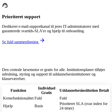
support_agent
Prioriteret support
Dedikeret e-mail-supportkanal til jeres IT-administratorer med
garanterede svartids-SLA’er og hjælp til onboarding.
arrow_forward
Se fuld sammenligning
Den centrale læsemotor er gratis for alle. Institutionsplaner tilføjer
udrulning, styring og support til uddannelsesinstitutioner og
klasseværelser.
Individuel
Funktion
Uddannelsesinstitution
Betalt
Gratis
Kernefunktionalitet
Fuld
Fuld
Prioriteret SLA (svar inden for
Hjælp
Basis
24 timer)