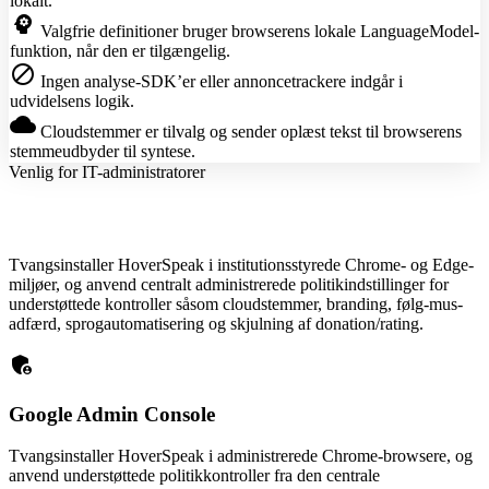
lokalt.
psychology
Valgfrie definitioner bruger browserens lokale LanguageModel-
funktion, når den er tilgængelig.
block
Ingen analyse-SDK’er eller annoncetrackere indgår i
udvidelsens logik.
cloud
Cloudstemmer er tilvalg og sender oplæst tekst til browserens
stemmeudbyder til syntese.
Venlig for IT-administratorer
Tvangsinstaller HoverSpeak i institutionsstyrede Chrome- og Edge-
miljøer, og anvend centralt administrerede politikindstillinger for
understøttede kontroller såsom cloudstemmer, branding, følg-mus-
adfærd, sprogautomatisering og skjulning af donation/rating.
admin_panel_settings
Google Admin Console
Tvangsinstaller HoverSpeak i administrerede Chrome-browsere, og
anvend understøttede politikkontroller fra den centrale